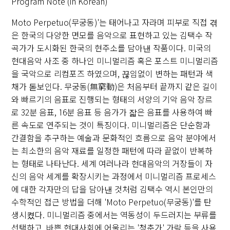
Program Note (in Korean)
Moto Perpetuo(무궁동)'는 태어나고 자라며 피부로 직접 겪
은 한국의 다양한 면모를 음악으로 표현하고 있는 김택수 작
곡가가 도시화된 한국의 현주소를 담아낸 작품이다. 미국의
현대음악 사조 중 하나인 미니멀리즘 혹은 포스트 미니멀리즘
을 국악으로 리컴포즈 하였으며, 끊임없이 변하는 패턴과 색
채가 돋보인다. 무궁동(無窮動)은 처음부터 끝까지 같은 길이
와 빠르기의 음표로 진행되는 형태의 서양의 기악 음악 장르
로 32분 음표, 16분 음표 등 음가가 잛은 음표를 사용하여 빠
른 속도로 연주되는 것이 특징이다. 미니멀리즘은 단순함과
간결함을 추구하는 예술과 문화적인 흐름으로 음악 분야에서
는 최소한의 음악 재료를 일정한 패턴에 따라 끝없이 반복하
는 형태로 나타난다. 세계 여러나라 현대음악의 거장들이 자
신의 음악 세계를 확장시키는 과정에서 미니멀리즘 프로세스
에 대한 각자만의 답을 담아낸 것처럼 김택수 역시 본인만의
수학적인 접근 방법을 더해 'Moto Perpetuo(무궁동)'를 탄
생시켰다. 미니멀리즘 중에서는 역동성이 두드러지는 부류를
선택하고, 바쁜 현대사회에 어울리는 '청춘가' 가락 등을 사용